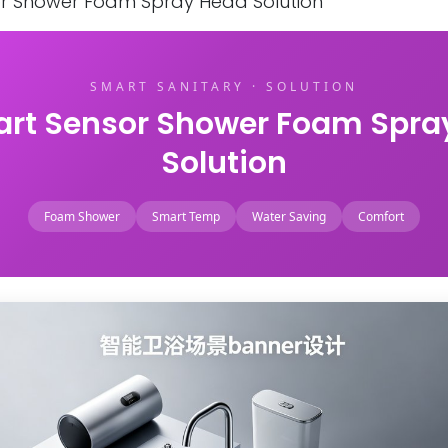
or Shower Foam Spray Head Solution
SMART SANITARY · SOLUTION
art Sensor Shower Foam Spra
Solution
Foam Shower
Smart Temp
Water Saving
Comfort