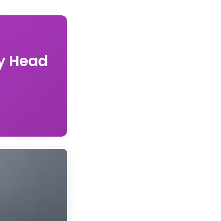
y Head