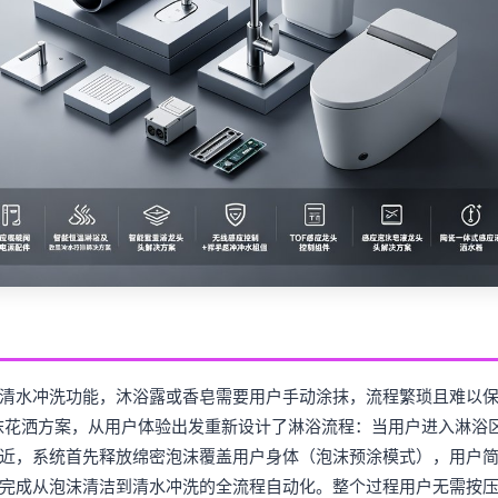
清水冲洗功能，沐浴露或香皂需要用户手动涂抹，流程繁琐且难以
沫花洒方案，从用户体验出发重新设计了淋浴流程：当用户进入淋浴
近，系统首先释放绵密泡沫覆盖用户身体（泡沫预涂模式），用户
完成从泡沫清洁到清水冲洗的全流程自动化。整个过程用户无需按