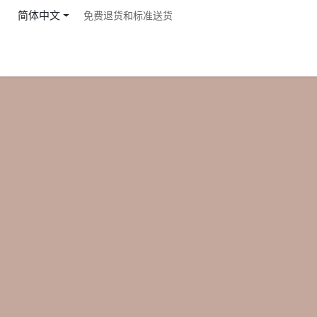
跳至内容
简体中文
免费退货和标准送货
首页
商店
服务
价格
公司