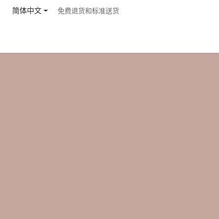
跳至内容
简体中文
免费退货和标准送货
首页
商店
服务
价格
公司