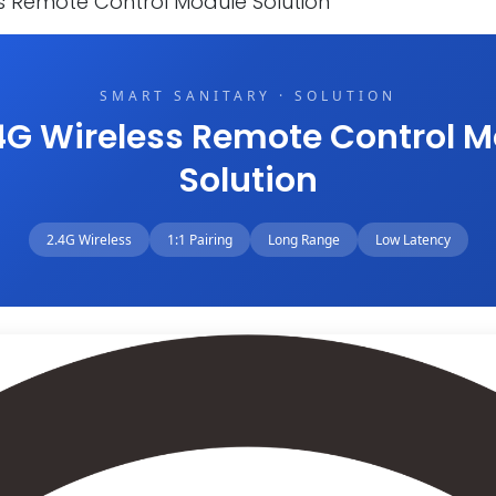
ss Remote Control Module Solution
SMART SANITARY · SOLUTION
4G Wireless Remote Control 
Solution
2.4G Wireless
1:1 Pairing
Long Range
Low Latency