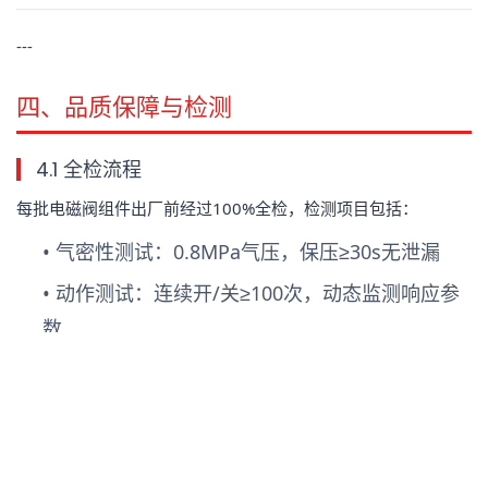
---
四、品质保障与检测
4.1 全检流程
每批电磁阀组件出厂前经过100%全检，检测项目包括：
•
气密性测试
：0.8MPa气压，保压≥30s无泄漏
•
动作测试
：连续开/关≥100次，动态监测响应参
数
•
耐压测试
：1.2倍标称水压，持续≥60s
•
电阻检测
：线圈电阻值在标称公差±5%以内
•
外观检查
：阀体表面无砂眼、裂纹、毛刺