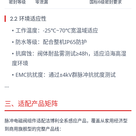
密封等级
零泄漏
国标6级密封要求
2.2 环境适应性
•
工作温度
：-25℃~70℃宽温域适应
•
防水等级
：配合整机IP65防护
•
抗腐蚀
：阀体耐盐雾测试≥48h，适应沿海高湿
度环境
•
EMC抗扰度
：通过±4kV群脉冲抗扰度测试
---
三、适配产品矩阵
脉冲电磁阀组件适配洁博利全系感应产品，覆盖从家用经济型
到商用旗舰型的完整产品线：