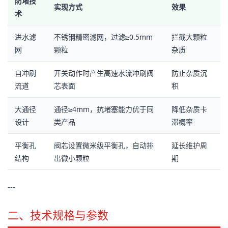
防堵技
实现方式
效果
术
进水滤
不锈钢精密滤网，过滤≥0.5mm
拦截大颗粒
网
颗粒
杂质
自冲刷
开关动作时产生高速水流冲刷阀
防止杂质沉
流道
芯表面
积
大通径
通径≥4mm，抗堵塞能力优于同
降低杂质卡
设计
类产品
滞概率
平衡孔
阀芯设置微米级平衡孔，自动排
延长维护周
结构
出微小颗粒
期
---
二、技术规格与参数