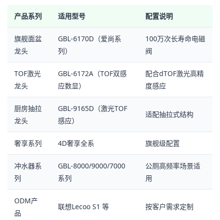
产品系列
适用型号
配置说明
旗舰面盆
GBL-6170D（爱尚系
100万次长寿命电磁
龙头
列）
阀
TOF激光
GBL-6172A（TOF双感
配合dTOF激光高精
龙头
应数显）
度感应
厨房抽拉
GBL-9165D（激光TOF
适配抽拉式结构
龙头
感应）
奢享系列
4D奢享全系
旗舰级配置
冲水器系
GBL-8000/9000/7000
公厕高频率场景适
列
系列
用
ODM产
联想Lecoo S1 等
按客户需求定制
品