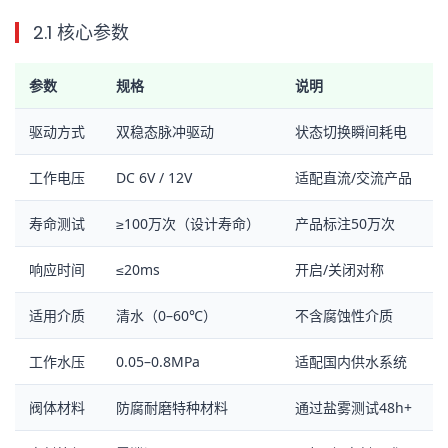
2.1 核心参数
参数
规格
说明
驱动方式
双稳态脉冲驱动
状态切换瞬间耗电
工作电压
DC 6V / 12V
适配直流/交流产品
寿命测试
≥100万次（设计寿命）
产品标注50万次
响应时间
≤20ms
开启/关闭对称
适用介质
清水（0–60℃）
不含腐蚀性介质
工作水压
0.05–0.8MPa
适配国内供水系统
阀体材料
防腐耐磨特种材料
通过盐雾测试48h+